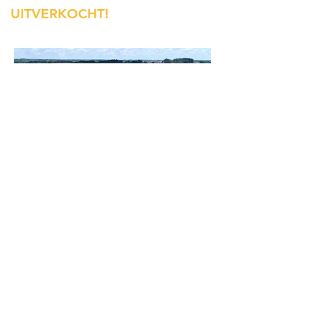
UITVERKOCHT!
Runkelen Dorp
Runkelen-dorp 96, 3800 Sint-Truiden
2 half-open bebouwingen
Te Runkelen, midden in het groen, vind
je deze 2 pastorijwoningen.
Zeer