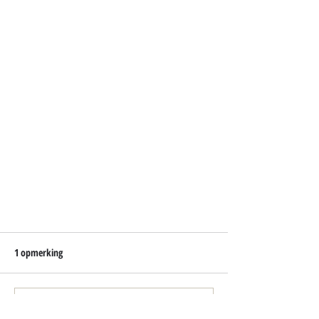
1 opmerking
Plaats een opmerking...